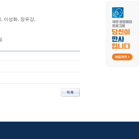
, 이성화, 장유강,
토