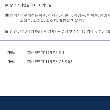
▣ 장 소 : 대법원 1601호 회의실
▣ 참석자 : 수석전문위원, 김지건, 김현아, 류경은, 박복순, 송영복
최익구, 최준혁, 최호진, 홍진영 전문위원
▣ 안 건 :
제10기 양형위원회 양형기준 설정 및 수정 대상범죄 등 선정
검
이전글
양형위원회 제139차 회의 안내
다음글
양형위원회 제138차 회의 결과의 요지