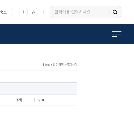
/축소
Home
>
알림광장
>
공지사항
조회
930