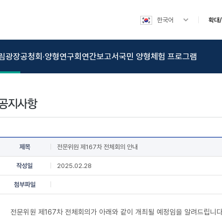
한국어
확대
림광장
공청회·양형연구회
연간보고서
국민 양형체험 프로그램
제목
전문위원 제167차 전체회의 안내
작성일
2025.02.28
첨부파일
전문위원 제167차 전체회의가 아래와 같이 개최될 예정임을 알려드립니다