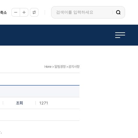
/축소
Home
>
알림광장
>
공지사항
조회
1271
.