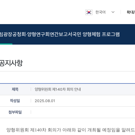
한국어
확대
림광장
공청회·양형연구회
연간보고서
국민 양형체험 프로그램
제목
양형위원회 제140차 회의 안내
작성일
2025.08.01
첨부파일
양형위원회 제140차 회의가 아래와 같이 개최될 예정임을 알려