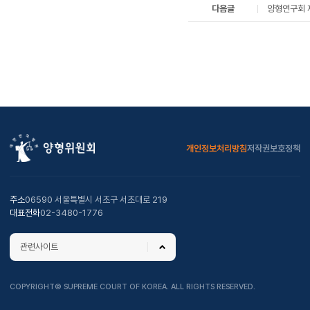
다음글
양형연구회 
개인정보처리방침
저작권보호정책
주소
06590 서울특별시 서초구 서초대로 219
대표전화
02-3480-1776
관련사이트
COPYRIGHT© SUPREME COURT OF KOREA. ALL RIGHTS RESERVED.