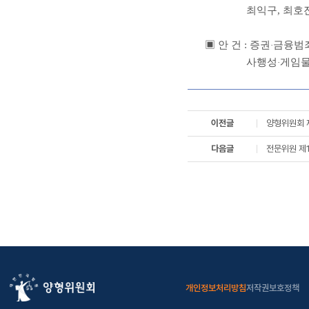
최익구, 최호진,
▣ 안 건 : 증권
금융범죄
·
사행성
게임물
·
이전글
양형위원회 
다음글
전문위원 제
개인정보처리방침
저작권보호정책