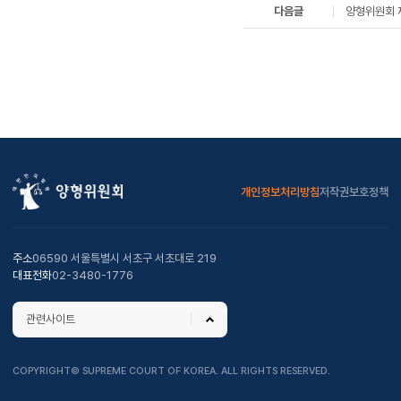
다음글
양형위원회 
개인정보처리방침
저작권보호정책
주소
06590 서울특별시 서초구 서초대로 219
대표전화
02-3480-1776
관련사이트
COPYRIGHT© SUPREME COURT OF KOREA. ALL RIGHTS RESERVED.