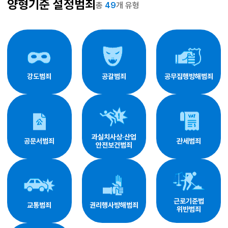
양형기준 설정범죄
총
49
개 유형
강도범죄
공갈범죄
공무집행방해범죄
과실치사상·산업
공문서범죄
관세범죄
안전보건범죄
근로기준법
교통범죄
권리행사방해범죄
위반범죄