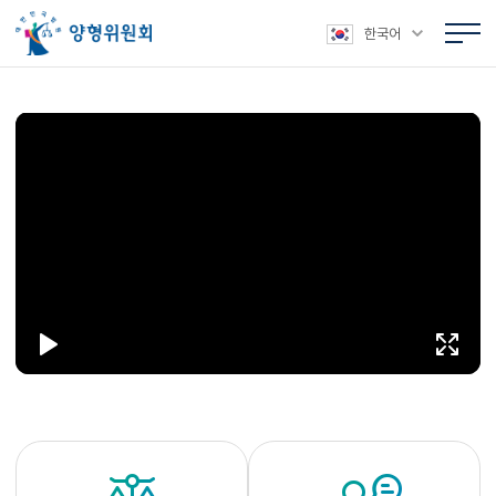
본문 바로가기
주메뉴 바로가기
상위메뉴 바로가기
하위메뉴 바로가기
한국어
제
양
제
양
제
양
1
형
1
형
1
형
차
위
차
위
차
위
전
원
전
원
전
원
2
/
6
문
회
문
회
문
회
위
제
위
제
위
제
원
1
원
1
원
1
전
차
전
차
전
차
체
회
체
회
체
회
회
의
회
의
회
의
의
(
의
(
의
(
(
6
(
5.
(
3.
7.
2
6
11
4
3
2
1.
2