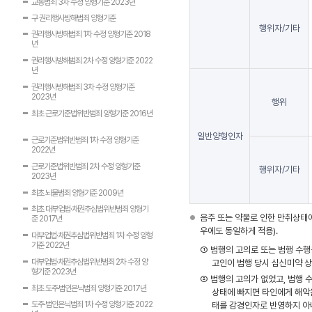
교통범죄 3차 수정 양형기준 2023년
구 권리행사방해범죄 양형기준
행위자/기타
권리행사방해범죄 1차 수정 양형기준 2018
년
권리행사방해범죄 2차 수정 양형기준 2022
년
권리행사방해범죄 3차 수정 양형기준
2023년
행위
최초 근로기준법위반범죄 양형기준 2016년
일반양형인자
근로기준법위반범죄 1차 수정 양형기준
2022년
근로기준법위반범죄 2차 수정 양형기준
행위자/기타
2023년
최초 뇌물범죄 양형기준 2009년
최초 대부업법·채권추심법위반범죄 양형기
음주 또는 약물로 인한 만취상태에
준 2017년
우에도 동일하게 적용).
대부업법·채권추심법위반범죄 1차 수정 양형
기준 2022년
①
범행의 고의로 또는 범행 수행
대부업법·채권추심법위반범죄 2차 수정 양
고인이 범행 당시 심신미약 
형기준 2023년
②
범행의 고의가 없었고, 범행 수
최초 도주·범인은닉범죄 양형기준 2017년
상태에 빠지면 타인에게 해악
도주·범인은닉범죄 1차 수정 양형기준 2022
태를 감경인자로 반영하지 아