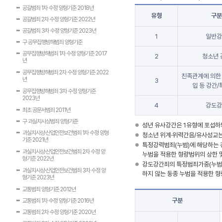
공갈범죄 1차 수정 양형기준 2018년
유형
구분
공갈범죄 2차 수정 양형기준 2022년
공갈범죄 3차 수정 양형기준 2023년
1
일반강
구 공무집행방해범죄 양형기준
공무집행방해범죄 1차 수정 양형기준 2017
2
청소년 
년
공무집행방해범죄 2차 수정 양형기준 2022
친족관계에 의한
년
3
입 등 강간
공무집행방해범죄 3차 수정 양형기준
2023년
4
강도강
최초 공문서범죄 2011년
구 과실치사상범죄 양형기준
성년 유사강간은 1유형에 포섭하되
과실치사상·산업안전보건범죄 1차 수정 양형
청소년 위계·위력간음/유사성교는
기준 2021년
특정강력범죄(누범)에 해당하는 
과실치사상·산업안전보건범죄 2차 수정 양
누범을 적용한 형량범위의 상한 
형기준 2022년
강도강간죄의 특정범죄가중(누범)
과실치사상·산업안전보건범죄 3차 수정 양
하지 않는 동종 누범을 적용한 형
형기준 2023년
교통범죄 양형기준 2012년
구분
교통범죄 1차 수정 양형기준 2016년
교통범죄 2차 수정 양형기준 2020년