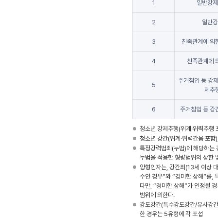
1
일반강제
2
일반강
3
친족관계에 의
4
친족관계에 
주거침입 등 강
5
제추
6
주거침입 등 강
청소년 강제추행(위계·위력추행 포
청소년 강간(위계·위력간음 포함)
특정강력범죄(누범)에 해당하는 
누범을 적용한 형량범위의 상한 
양형인자는, 강간죄(13세 이상 
수인 경우”와 “경미한 상해”를,
다만, “경미한 상해”가 인정될 
범위에 의한다.
강도강간(특수강도강간/유사강간 
한 경우는 5유형에 각 포섭