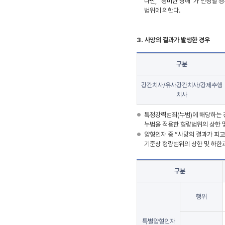
다만, “경미한 상해”가 인정될 
범위에 의한다.
3. 사망의 결과가 발생한 경우
구분
강간치사/유사강간치사/강제추행
치사
특정강력범죄(누범)에 해당하는 
누범을 적용한 형량범위의 상한 
양형인자 중 “사망의 결과가 피고
기준상 형량범위의 상한 및 하한
구분
행위
특별양형인자