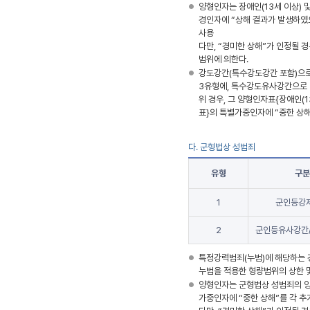
양형인자는 장애인(13세 이상) 및
경인자에 “상해 결과가 발생하였
사용
다만, “경미한 상해”가 인정될 
범위에 의한다.
강도강간(특수강도강간 포함)으로
3유형에, 특수강도유사강간으로 
위 경우, 그 양형인자표{장애인(1
표}의 특별가중인자에 “중한 상해
다. 군형법상 성범죄
유형
구분
1
군인등강
2
군인등유사강간
특정강력범죄(누범)에 해당하는 
누범을 적용한 형량범위의 상한 
양형인자는 군형법상 성범죄의 양
가중인자에 “중한 상해”를 각 추