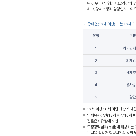
위 경우, 그 양형인자표(강간죄,
하고, 강제추행죄 양형인자표의 
나. 장애인(13세 이상) 또는 13세 
유형
구분
1
의제강제
2
의제강
3
강제추
4
유사강
5
강간
13세 이상 16세 미만 대상 의제
의제유사강간(13세 이상 16세 
간음은 5유형에 포섭
특정강력범죄(누범)에 해당하는 
누범을 적용한 형량범위의 상한 