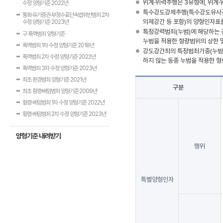
위계·위력추행은 3유형에, 위계
수정 양형기준 2022년
특수강도강제추행(특수강도유사강간 
통화·유가증권·부정수표단속법위반범죄 2차
의제강간 등 포함)의 양형인자표
수정 양형기준 2023년
특정강력범죄(누범)에 해당하는 
구 폭력범죄 양형기준
누범을 적용한 형량범위의 상한 
폭력범죄 1차 수정 양형기준 2018년
강도강간죄의 특정범죄가중(누범)
폭력범죄 2차 수정 양형기준 2022년
하지 않는 동종 누범을 적용한 형
폭력범죄 3차 수정 양형기준 2023년
최초 환경범죄 양형기준 2021년
구분
최초 횡령·배임범죄 양형기준 2009년
횡령·배임범죄 1차 수정 양형기준 2022년
횡령·배임범죄 2차 수정 양형기준 2023년
양형기준 내려받기
행위
특별양형인자