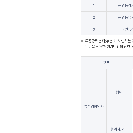
1
군인등강
2
군인등유
3
군인등
특정강력범죄(누범)에 해당하는 
누범을 적용한 형량범위의 상한 
구분
행위
특별양형인자
행위자/기타