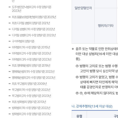
년
도주·범인은닉범죄 2차 수정 양형기준
일반양형인자
2023년
최초 동물보호법위반범죄 양형기준 2025년
최초 디지털 성범죄 양형기준 2021년
행위자/기타
디지털 성범죄 1차 수정 양형기준 2022년
디지털 성범죄 2차 수정 양형기준 2023년
구 마약범죄 양형기준
마약범죄 1차 수정 양형기준 2015년
음주 또는 약물로 인한 만취상태에
마약범죄 2차 수정 양형기준 2020년
미만 대상 성범죄(16세 미만 대
용}.
마약범죄 3차 수정 양형기준 2023년
최초 명예훼손범죄 양형기준 2019년
①
범행의 고의로 또는 범행 수행
고인이 범행 당시 심신미약 
명예훼손범죄 1차 수정 양형기준 2022년
②
범행의 고의가 없었고, 범행 
명예훼손범죄 2차 수정 양형기준 2023년
상태에 빠지면 타인에게 해악
최초 무고범죄 양형기준 2009년
태를 감경인자로 반영하지 아
무고범죄 1차 수정 양형기준 2022년
③
①, ②에 해당하지 않더라도 
무고범죄 2차 수정 양형기준 2023년
최초 방화범죄 양형기준 2013년
나. 강제추행죄(13세 이상 대상)
방화범죄 1차 수정 양형기준 2022년
방화범죄 2차 수정 양형기준 2023년
유형
구