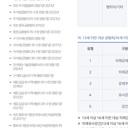
최초 주거침입범죄 양형기준 2021년
행위자/기타
주거침입범죄 1차 수정 양형기준 2022년
주거침입범죄 2차 수정 양형기준 2023년
최초 증권·금융범죄 2012년
증권·금융범죄 1차 수정 양형기준 2023년
라. 13세 미만 대상 성범죄(16세 
구 지식재산권범죄 양형기준
지식재산권범죄 1차 수정 양형기준 2017년
유형
구분
지식재산권범죄 2차 수정 양형기준 2022년
지식재산권범죄 3차 수정 양형기준 2023년
1
의제강제
지식재산·기술침해범죄 4차 수정 양형기준
2024년
2
의제강
구 체포·감금·유기·학대범죄 양형기준
체포·감금·유기·학대범죄 1차 수정 양형기준
3
강제추
2018년
체포·감금·유기·학대범죄 2차 수정 양형기준
4
유사강
2022년
체포·감금·유기·학대범죄 3차 수정 양형기준
5
강간
2023년
최초 통화·유가증권·부정수표단속법위반범
13세 이상 16세 미만 대상 의제
죄 2017년
의제유사강간(13세 이상 16세 
통화·유가증권·부정수표단속법위반범죄 1차