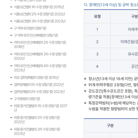
구 식품·보건범죄 양형기준
다. 장애인(13세 이상) 및 궁박 청
식품·보건범죄 1차 수정 양형기준 2015년
식품·보건범죄 2차 수정 양형기준 2022년
유형
구분
식품·보건범죄 3차 수정 양형기준 2023년
구 약취·유인범죄 양형기준
1
의제추
구 약취·유인·인신매매범죄 양형기준
2
의제간음/
약취·유인·인신매매범죄 2차 수정 양형기준
2018년
3
유사강
약취·유인·인신매매범죄 3차 수정 양형기준
2022년
약취·유인·인신매매범죄 4차 수정 양형기준
4
강간
2023년
최초 업무방해범죄 양형기준 2015년
청소년(13세 이상 16세 미만) 
업무방해범죄 1차 수정 양형기준 2022년
위계·위력추행은 2유형(다만, 형
강도강간(특수강도강간 포함), 특
업무방해범죄 2차 수정 양형기준 2023년
량기준을 적용{장애인(13세 이상
구 위증범죄 양형기준
특정강력범죄(누범)에 해당하는 
위증·증거인멸범죄 1차 수정 양형기준 2017
누범을 적용한 형량범위의 상한 
년
위증·증거인멸범죄 2차 수정 양형기준
2022년
구분
위증·증거인멸범죄 3차 수정 양형기준
2023년